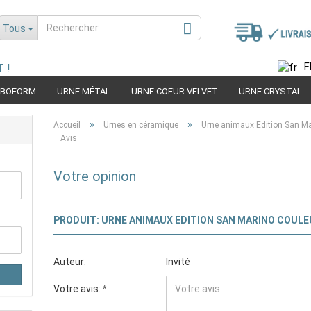
Tous
F
 !
RBOFORM
URNE MÉTAL
URNE COEUR VELVET
URNE CRYSTAL
Choisir la langue
MIDE
URNE BOIS
URNE EDITION RACE
»
»
Accueil
Urnes en céramique
Urne animaux Edition San Mar
Avis
Votre opinion
PRODUIT: URNE ANIMAUX EDITION SAN MARINO C
Créer nouveau compte
Auteur:
Invité
Mot de passe oublié?
Votre avis: