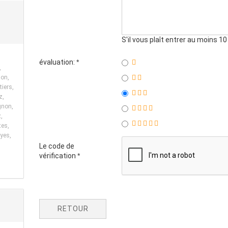
S'il vous plaît entrer au moins 1
évaluation:
,
jon,
iers,
z,
gnon,
,
tes,
yes,
Le code de
vérification
RETOUR