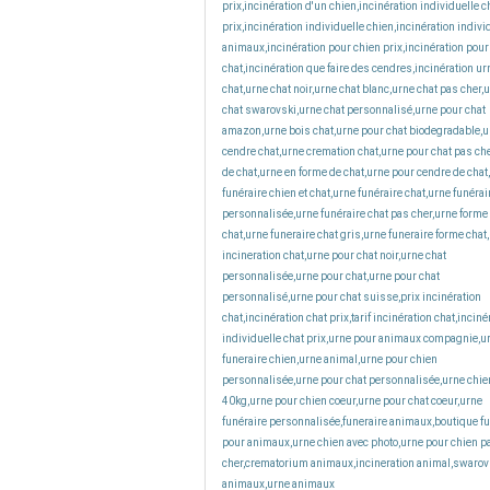
prix,incinération d'un chien,incinération individuelle c
prix,incinération individuelle chien,incinération indivi
animaux,incinération pour chien prix,incinération pour
chat,incinération que faire des cendres,incinération ur
chat,urne chat noir,urne chat blanc,urne chat pas cher,
chat swarovski,urne chat personnalisé,urne pour chat
amazon,urne bois chat,urne pour chat biodegradable,u
cendre chat,urne cremation chat,urne pour chat pas ch
de chat,urne en forme de chat,urne pour cendre de chat
funéraire chien et chat,urne funéraire chat,urne funérai
personnalisée,urne funéraire chat pas cher,urne forme
chat,urne funeraire chat gris,urne funeraire forme chat
incineration chat,urne pour chat noir,urne chat
personnalisée,urne pour chat,urne pour chat
personnalisé,urne pour chat suisse,prix incinération
chat,incinération chat prix,tarif incinération chat,inciné
individuelle chat prix,urne pour animaux compagnie,u
funeraire chien,urne animal,urne pour chien
personnalisée,urne pour chat personnalisée,urne chie
40kg,urne pour chien coeur,urne pour chat coeur,urne
funéraire personnalisée,funeraire animaux,boutique fu
pour animaux,urne chien avec photo,urne pour chien p
cher,crematorium animaux,incineration animal,swarov
animaux,urne animaux