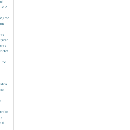
hat
duelle
ne,urne
urne
rne
er,urne
,urne
re chat
,urne
ration
rne
n
nraire
as
ski