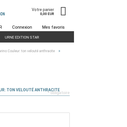
Votre panier
0,00 EUR
R
Connexion
Mes favoris
URNE EDITION STAR
EXEMPLE DE CRÉATION
»
ino Couleur: ton velouté anthracite
OULEUR: TON VELOUTÉ ANTHRACITE
* obligatoire