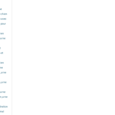
ne
e chien
n avec
 pour
hien
,urne
t
 et
hien
rne
n,urne
n,urne
,urne
en,urne
ération
imal