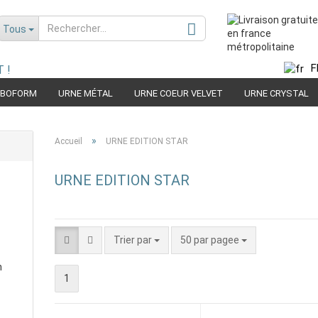
Tous
F
 !
RBOFORM
URNE MÉTAL
URNE COEUR VELVET
URNE CRYSTAL
Choisir la langue
MIDE
URNE BOIS
URNE EDITION RACE
»
Accueil
URNE EDITION STAR
URNE EDITION STAR
Trier par
50 par pagee
n
Créer nouveau compte
1
Mot de passe oublié?