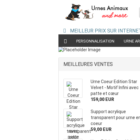
MEILLEUR PRIX SUR INTERNET
PERSONNALISATION
URNE A
URNES EN CÉRAMIQUE
URNES PYRA
MEILLEURES VENTES
Urne Coeur Edition Star
Velvet - Motif Infini avec
patte et cœur
159,00 EUR
Support acrylique
transparent pour urne e
coeur
59,00 EUR