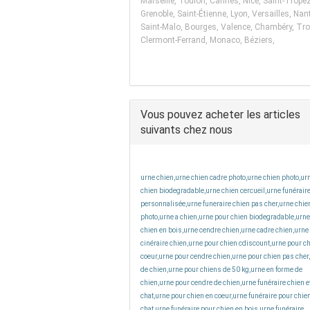
Marseille, Toulon, Cannes, Nice, Saint-Tropez
Grenoble, Saint-Étienne, Lyon, Versailles, Nan
Saint-Malo, Bourges, Valence, Chambéry, Tro
Clermont-Ferrand, Monaco, Béziers,
Vous pouvez acheter les articles
suivants chez nous
urne chien,urne chien cadre photo,urne chien photo,ur
chien biodegradable,urne chien cercueil,urne funérair
personnalisée,urne funeraire chien pas cher,urne chie
photo,urne a chien,urne pour chien biodegradable,urne
chien en bois,urne cendre chien,urne cadre chien,urne
cinéraire chien,urne pour chien cdiscount,urne pour c
coeur,urne pour cendre chien,urne pour chien pas cher
de chien,urne pour chiens de 50 kg,urne en forme de
chien,urne pour cendre de chien,urne funéraire chien e
chat,urne pour chien en coeur,urne funéraire pour chien
chat,urne funéraire pour chien en bois,urne funéraire