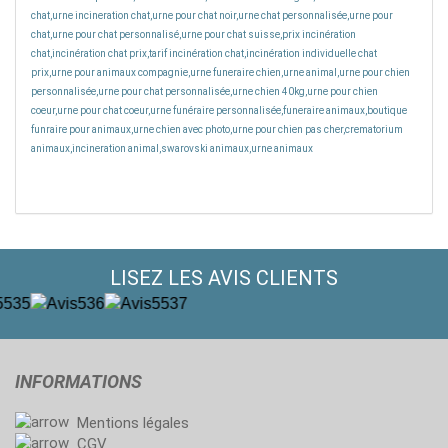
chat,urne incineration chat,urne pour chat noir,urne chat personnalisée,urne pour
chat,urne pour chat personnalisé,urne pour chat suisse,prix incinération
chat,incinération chat prix,tarif incinération chat,incinération individuelle chat
prix,urne pour animaux compagnie,urne funeraire chien,urne animal,urne pour chien
personnalisée,urne pour chat personnalisée,urne chien 40kg,urne pour chien
coeur,urne pour chat coeur,urne funéraire personnalisée,funeraire animaux,boutique
funraire pour animaux,urne chien avec photo,urne pour chien pas cher,crematorium
animaux,incineration animal,swarovski animaux,urne animaux
LISEZ LES AVIS CLIENTS
INFORMATIONS
Mentions légales
CGV