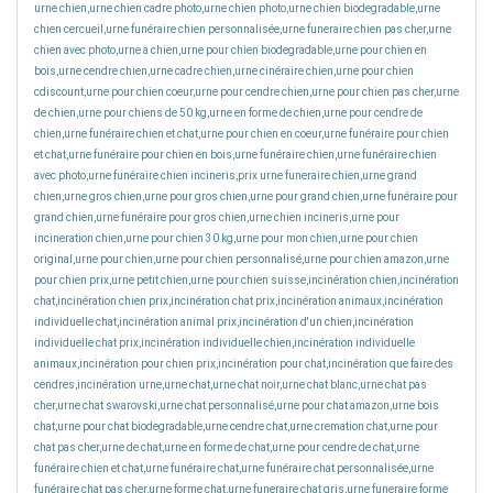
urne chien,urne chien cadre photo,urne chien photo,urne chien biodegradable,urne
chien cercueil,urne funéraire chien personnalisée,urne funeraire chien pas cher,urne
chien avec photo,urne a chien,urne pour chien biodegradable,urne pour chien en
bois,urne cendre chien,urne cadre chien,urne cinéraire chien,urne pour chien
cdiscount,urne pour chien coeur,urne pour cendre chien,urne pour chien pas cher,urne
de chien,urne pour chiens de 50 kg,urne en forme de chien,urne pour cendre de
chien,urne funéraire chien et chat,urne pour chien en coeur,urne funéraire pour chien
et chat,urne funéraire pour chien en bois,urne funéraire chien,urne funéraire chien
avec photo,urne funéraire chien incineris,prix urne funeraire chien,urne grand
chien,urne gros chien,urne pour gros chien,urne pour grand chien,urne funéraire pour
grand chien,urne funéraire pour gros chien,urne chien incineris,urne pour
incineration chien,urne pour chien 30 kg,urne pour mon chien,urne pour chien
original,urne pour chien,urne pour chien personnalisé,urne pour chien amazon,urne
pour chien prix,urne petit chien,urne pour chien suisse,incinération chien,incinération
chat,incinération chien prix,incinération chat prix,incinération animaux,incinération
individuelle chat,incinération animal prix,incinération d'un chien,incinération
individuelle chat prix,incinération individuelle chien,incinération individuelle
animaux,incinération pour chien prix,incinération pour chat,incinération que faire des
cendres,incinération urne,urne chat,urne chat noir,urne chat blanc,urne chat pas
cher,urne chat swarovski,urne chat personnalisé,urne pour chat amazon,urne bois
chat,urne pour chat biodegradable,urne cendre chat,urne cremation chat,urne pour
chat pas cher,urne de chat,urne en forme de chat,urne pour cendre de chat,urne
funéraire chien et chat,urne funéraire chat,urne funéraire chat personnalisée,urne
funéraire chat pas cher,urne forme chat,urne funeraire chat gris,urne funeraire forme