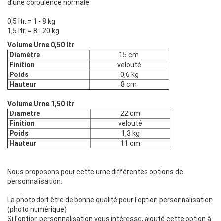
d’une corpulence normale
0,5 ltr. = 1 - 8 kg
1,5 ltr. = 8 - 20 kg
Volume Urne 0,50 ltr
Diamètre
15 cm
Finition
velouté
Poids
0,6 kg
Hauteur
8 cm
Volume Urne 1,50 ltr
Diamètre
22 cm
Finition
velouté
Poids
1,3 kg
Hauteur
11 cm
Nous proposons pour cette urne différentes options de
personnalisation:
La photo doit être de bonne qualité pour l'option personnalisation
(photo numérique)
Si l'option personnalisation vous intéresse, ajouté cette option à