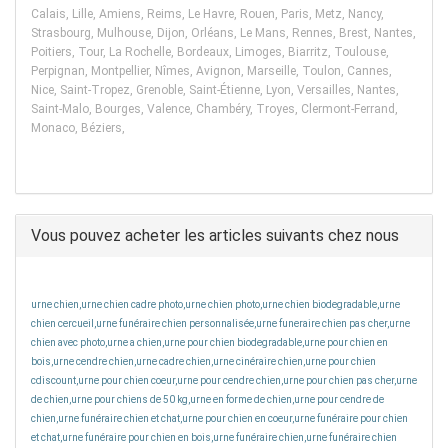
Calais, Lille, Amiens, Reims, Le Havre, Rouen, Paris, Metz, Nancy,
Strasbourg, Mulhouse, Dijon, Orléans, Le Mans, Rennes, Brest, Nantes,
Poitiers, Tour, La Rochelle, Bordeaux, Limoges, Biarritz, Toulouse,
Perpignan, Montpellier, Nîmes, Avignon, Marseille, Toulon, Cannes,
Nice, Saint-Tropez, Grenoble, Saint-Étienne, Lyon, Versailles, Nantes,
Saint-Malo, Bourges, Valence, Chambéry, Troyes, Clermont-Ferrand,
Monaco, Béziers,
Vous pouvez acheter les articles suivants chez nous
urne chien,urne chien cadre photo,urne chien photo,urne chien biodegradable,urne
chien cercueil,urne funéraire chien personnalisée,urne funeraire chien pas cher,urne
chien avec photo,urne a chien,urne pour chien biodegradable,urne pour chien en
bois,urne cendre chien,urne cadre chien,urne cinéraire chien,urne pour chien
cdiscount,urne pour chien coeur,urne pour cendre chien,urne pour chien pas cher,urne
de chien,urne pour chiens de 50 kg,urne en forme de chien,urne pour cendre de
chien,urne funéraire chien et chat,urne pour chien en coeur,urne funéraire pour chien
et chat,urne funéraire pour chien en bois,urne funéraire chien,urne funéraire chien