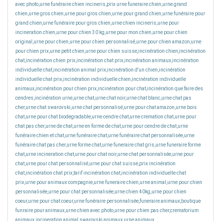
avec photo,urne funéraire chien incineris,prix urne funeraire chien,urne grand
chien,urne gros chien,urne pour gros chien,urne pour grand chien,urne funéraire pour
grand chien,urne funéraire pour gros chien,urne chien incineris,urne pour
incineration chien,urne pour chien 30 kg,urne pour mon chien,urne pour chien
original,urne pour chien,urne pour chien personnalisé,urne pour chien amazon,urne
pour chien prix,urne petit chien,urne pour chien suisse,incinération chien,incinération
chat,incinération chien prix,incinération chat prix,incinération animaux,incinération
individuelle chat,incinération animal prix,incinération d'un chien,incinération
individuelle chat prix,incinération individuelle chien,incinération individuelle
animaux,incinération pour chien prix,incinération pour chat,incinération que faire des
cendres,incinération urne,urne chat,urne chat noir,urne chat blanc,urne chat pas
cher,urne chat swarovski,urne chat personnalisé,urne pour chat amazon,urne bois
chat,urne pour chat biodegradable,urne cendre chat,urne cremation chat,urne pour
chat pas cher,urne de chat,urne en forme de chat,urne pour cendre de chat,urne
funéraire chien et chat,urne funéraire chat,urne funéraire chat personnalisée,urne
funéraire chat pas cher,urne forme chat,urne funeraire chat gris,urne funeraire forme
chat,urne incineration chat,urne pour chat noir,urne chat personnalisée,urne pour
chat,urne pour chat personnalisé,urne pour chat suisse,prix incinération
chat,incinération chat prix,tarif incinération chat,incinération individuelle chat
prix,urne pour animaux compagnie,urne funeraire chien,urne animal,urne pour chien
personnalisée,urne pour chat personnalisée,urne chien 40kg,urne pour chien
coeur,urne pour chat coeur,urne funéraire personnalisée,funeraire animaux,boutique
funraire pour animaux,urne chien avec photo,urne pour chien pas cher,crematorium
animaux,incineration animal,swarovski animaux,urne animaux