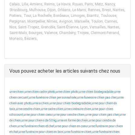
Calais, Lille, Amiens, Reims, Le Havre, Rouen, Paris, Metz, Nancy,
Strasbourg, Mulhouse, Dijon, Orléans, Le Mans, Rennes, Brest, Nantes,
Poitiers, Tour, La Rochelle, Bordeaux, Limoges, Biarritz, Toulouse,
Perpignan, Montpellier, Nîmes, Avignon, Marseille, Toulon, Cannes,
Nice, Saint-Tropez, Grenoble, Saint-Étienne, Lyon, Versailles, Nantes,
Saint-Malo, Bourges, Valence, Chambéry, Troyes, Clermont-Ferrand,
Monaco, Béziers,
Vous pouvez acheter les articles suivants chez nous
urne chien,urne chien cadre photo,urne chien photo,urne chien biodegradable,urne
chien cercueil,urne funéraire chien personnalisée,urne funeraire chien pas cher,urne
chien avec photo,urne a chien,urne pour chien biodegradable,urne pour chien en
bois,urne cendre chien,urne cadre chien,urne cinéraire chien,urne pour chien
cdiscount,urne pour chien coeur,urne pour cendre chien,urne pour chien pas cher,urne
de chien,urne pour chiens de 50 kg,urne en forme de chien,urne pour cendre de
chien,urne funéraire chien et chat,urne pour chien en coeur,urne funéraire pour chien
et chat,urne funéraire pour chien en bois,urne funéraire chien,urne funéraire chien