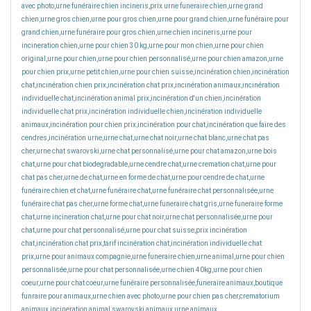
avec photo,urne funéraire chien incineris,prix urne funeraire chien,urne grand
chien,urne gros chien,urne pour gros chien,urne pour grand chien,urne funéraire pour
grand chien,urne funéraire pour gros chien,urne chien incineris,urne pour
incineration chien,urne pour chien 30 kg,urne pour mon chien,urne pour chien
original,urne pour chien,urne pour chien personnalisé,urne pour chien amazon,urne
pour chien prix,urne petit chien,urne pour chien suisse,incinération chien,incinération
chat,incinération chien prix,incinération chat prix,incinération animaux,incinération
individuelle chat,incinération animal prix,incinération d'un chien,incinération
individuelle chat prix,incinération individuelle chien,incinération individuelle
animaux,incinération pour chien prix,incinération pour chat,incinération que faire des
cendres,incinération urne,urne chat,urne chat noir,urne chat blanc,urne chat pas
cher,urne chat swarovski,urne chat personnalisé,urne pour chat amazon,urne bois
chat,urne pour chat biodegradable,urne cendre chat,urne cremation chat,urne pour
chat pas cher,urne de chat,urne en forme de chat,urne pour cendre de chat,urne
funéraire chien et chat,urne funéraire chat,urne funéraire chat personnalisée,urne
funéraire chat pas cher,urne forme chat,urne funeraire chat gris,urne funeraire forme
chat,urne incineration chat,urne pour chat noir,urne chat personnalisée,urne pour
chat,urne pour chat personnalisé,urne pour chat suisse,prix incinération
chat,incinération chat prix,tarif incinération chat,incinération individuelle chat
prix,urne pour animaux compagnie,urne funeraire chien,urne animal,urne pour chien
personnalisée,urne pour chat personnalisée,urne chien 40kg,urne pour chien
coeur,urne pour chat coeur,urne funéraire personnalisée,funeraire animaux,boutique
funraire pour animaux,urne chien avec photo,urne pour chien pas cher,crematorium
animaux,incineration animal,swarovski animaux,urne animaux