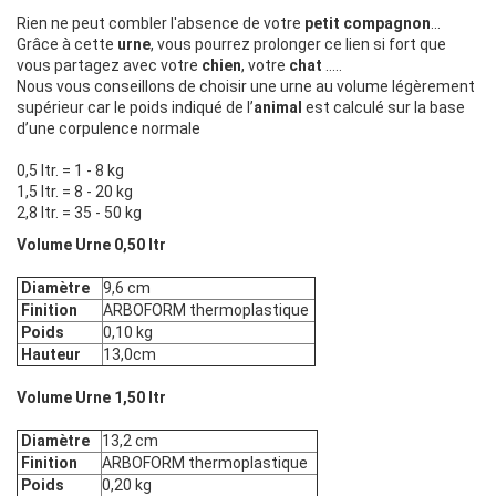
Rien ne peut combler l'absence de votre
petit compagnon
...
Grâce à cette
urne
, vous pourrez prolonger ce lien si fort que
vous partagez avec votre
chien
, votre
chat
…..
Nous vous conseillons de choisir une urne au volume légèrement
supérieur car le poids indiqué de l’
animal
est calculé sur la base
d’une corpulence normale
0,5 ltr. = 1 - 8 kg
1,5 ltr. = 8 - 20 kg
2,8 ltr. = 35 - 50 kg
Volume Urne 0,50 ltr
Diamètre
9,6 cm
Finition
ARBOFORM thermoplastique
Poids
0,10 kg
Hauteur
13,0cm
Volume Urne 1,50 ltr
Diamètre
13,2 cm
Finition
ARBOFORM thermoplastique
Poids
0,20 kg