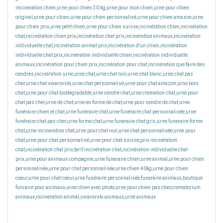
incineration chien,urne pour chien 30 kg,urne pour mon chien,urne pour chien
original,urne pour chien,urne pour chien personnalisé,urne pour chien amazon,urne
pour chien prix,urne petit chien,urne pour chien suisse,incinération chien,incinération
chat,incinération chien prix,incinération chat prix,incinération animaux,incinération
individuelle chat,incinération animal prix,incinération d'un chien,incinération
individuelle chat prix,incinération individuelle chien,incinération individuelle
animaux,incinération pour chien prix,incinération pour chat,incinération que faire des
cendres,incinération urne,urne chat,urne chat noir,urne chat blanc,urne chat pas
cher,urne chat swarovski,urne chat personnalisé,urne pour chat amazon,urne bois
chat,urne pour chat biodegradable,urne cendre chat,urne cremation chat,urne pour
chat pas cher,urne de chat,urne en forme de chat,urne pour cendre de chat,urne
funéraire chien et chat,urne funéraire chat,urne funéraire chat personnalisée,urne
funéraire chat pas cher,urne forme chat,urne funeraire chat gris,urne funeraire forme
chat,urne incineration chat,urne pour chat noir,urne chat personnalisée,urne pour
chat,urne pour chat personnalisé,urne pour chat suisse,prix incinération
chat,incinération chat prix,tarif incinération chat,incinération individuelle chat
prix,urne pour animaux compagnie,urne funeraire chien,urne animal,urne pour chien
personnalisée,urne pour chat personnalisée,urne chien 40kg,urne pour chien
coeur,urne pour chat coeur,urne funéraire personnalisée,funeraire animaux,boutique
funraire pour animaux,urne chien avec photo,urne pour chien pas cher,crematorium
animaux,incineration animal,swarovski animaux,urne animaux