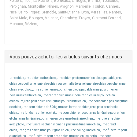
Poitiers, Tour, La Rochelle, Bordeaux, Limoges, Biarritz, Toulouse,
Perpignan, Montpellier, Nîmes, Avignon, Marseille, Toulon, Cannes,
Nice, Saint-Tropez, Grenoble, Saint-Étienne, Lyon, Versailles, Nantes,
Saint-Malo, Bourges, Valence, Chambéry, Troyes, Clermont-Ferrand,
Monaco, Béziers,
Vous pouvez acheter les articles suivants chez nous
urne chien,urne chien cadre photo,urne chien photo,urne chien biodegradable,urne
chien cercueil,urne funéraire chien personnalisée,urne funeraire chien pas cher,urne
chien avec photo,urne a chien,urne pour chien biodegradable,urne pour chien en
bois,urne cendre chien,urne cadre chien,urne cinéraire chien,urne pour chien
cdiscount,urne pour chien coeur,urne pour cendre chien,urne pour chien pas cher,urne
de chien,urne pour chiens de 50 kg,urne en forme de chien,urne pour cendre de
chien,urne funéraire chien et chat,urne pour chien en coeur,urne funéraire pour chien
et chat,urne funéraire pour chien en bois,urne funéraire chien,urne funéraire chien
avec photo,urne funéraire chien incineris,prix urne funeraire chien,urne grand
chien,urne gros chien,urne pour gros chien,urne pour grand chien,urne funéraire pour
grand chien,urne funéraire pour gros chien,urne chien incineris,urne pour