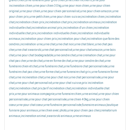
grand chien,urne funéraire pour gros chien,urne chien incineris,urne pour
incineration chien,urne pour chien 30 kg,urne pour mon chien,urne pour chien
original,urne pour chien,urne pour chien personnalisé,urne pour chien amazon,urne
pour chien prix,urne petit chien,urne pour chien suisse,incinération chien,incinération
chat,incinération chien prix,incinération chat prix,incinération animaux,incinération
individuelle chat,incinération animal prix,incinération d'un chien,incinération
individuelle chat prix,incinération individuelle chien,incinération individuelle
animaux,incinération pour chien prix,incinération pour chat,incinération que faire des
cendres,incinération urne,urne chat,urne chat noir,urne chat blanc,urne chat pas
cher,urne chat swarovski,urne chat personnalisé,urne pour chat amazon,urne bois
chat,urne pour chat biodegradable,urne cendre chat,urne cremation chat,urne pour
chat pas cher,urne de chat,urne en forme de chat,urne pour cendre de chat,urne
funéraire chien et chat,urne funéraire chat,urne funéraire chat personnalisée,urne
funéraire chat pas cher,urne forme chat,urne funeraire chat gris,urne funeraire forme
chat,urne incineration chat,urne pour chat noir,urne chat personnalisée,urne pour
chat,urne pour chat personnalisé,urne pour chat suisse,prix incinération
chat,incinération chat prix,tarif incinération chat,incinération individuelle chat
prix,urne pour animaux compagnie,urne funeraire chien,urne animal,urne pour chien
personnalisée,urne pour chat personnalisée,urne chien 40kg,urne pour chien
coeur,urne pour chat coeur,urne funéraire personnalisée,funeraire animaux,boutique
funraire pour animaux,urne chien avec photo,urne pour chien pas cher,crematorium
animaux,incineration animal,swarovski animaux,urne animaux