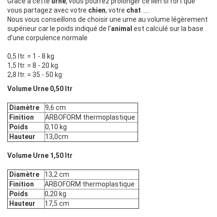
Grâce à cette
urne
, vous pourrez prolonger ce lien si fort que
vous partagez avec votre
chien
, votre
chat
…..
Nous vous conseillons de choisir une urne au volume légèrement
supérieur car le poids indiqué de l’
animal
est calculé sur la base
d’une corpulence normale
0,5 ltr. = 1 - 8 kg
1,5 ltr. = 8 - 20 kg
2,8 ltr. = 35 - 50 kg
Volume Urne 0,50 ltr
Diamètre
9,6 cm
Finition
ARBOFORM thermoplastique
Poids
0,10 kg
Hauteur
13,0cm
Volume Urne 1,50 ltr
Diamètre
13,2 cm
Finition
ARBOFORM thermoplastique
Poids
0,20 kg
Hauteur
17,5 cm