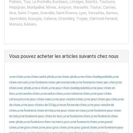
Poitiers, Tour, La Rochelle, Bordeaux, Limoges, Biarritz, Toulouse,
Perpignan, Montpellier, Nîmes, Avignon, Marseille, Toulon, Cannes,
Nice, Saint-Tropez, Grenoble, Saint-Étienne, Lyon, Versailles, Nantes,
Saint-Malo, Bourges, Valence, Chambéry, Troyes, Clermont-Ferrand,
Monaco, Béziers,
Vous pouvez acheter les articles suivants chez nous
urne chien,urne chien cadre photo,urne chien photo,urne chien biodegradable,urne
chien cercueil,urne funéraire chien personnalisée,urne funeraire chien pas cher,urne
chien avec photo,urne a chien,urne pour chien biodegradable,urne pour chien en
bois,urne cendre chien,urne cadre chien,urne cinéraire chien,urne pour chien
cdiscount,urne pour chien coeur,urne pour cendre chien,urne pour chien pas cher,urne
de chien,urne pour chiens de 50 kg,urne en forme de chien,urne pour cendre de
chien,urne funéraire chien et chat,urne pour chien en coeur,urne funéraire pour chien
et chat,urne funéraire pour chien en bois,urne funéraire chien,urne funéraire chien
avec photo,urne funéraire chien incineris,prix urne funeraire chien,urne grand
chien,urne gros chien,urne pour gros chien,urne pour grand chien,urne funéraire pour