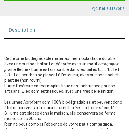
Ajouter au favoris
Description
Cette urne biodégradable matériau thermoplastique durable
avec une surface brillant et décorée avec un motif
aérographie -
p
rairie fleurie - L'urne est disponible dans les tailles 0,5 l, 1,5 l et
2,8 l. Les cendres se placent à l'intérieur, avec ou sans sachet
plastifié (non fourni).
L'urne funéraire en thermoplastique sont airbrushed par nos
artisans. Elles sont esthétiques, avec une très belle finition.
Les urnes Abroform sont 100% biodégradables et peuvent donc
être conservées à la maison ou enterrées en toute sécurité.
Si l'urne est placée dans la maison, elle conservera sa forme
même après 20 ans.
Rien ne peut combler l'absence de votre
petit compagnon
...