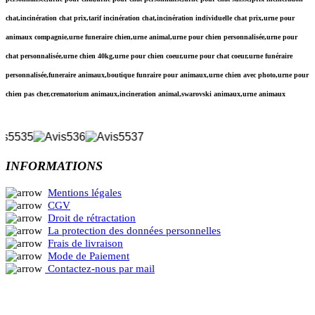
chat,incinération chat prix,tarif incinération chat,incinération individuelle chat prix,urne pour
animaux compagnie,urne funeraire chien,urne animal,urne pour chien personnalisée,urne pour
chat personnalisée,urne chien 40kg,urne pour chien coeur,urne pour chat coeur,urne funéraire
personnalisée,funeraire animaux,boutique funraire pour animaux,urne chien avec photo,urne pour
chien pas cher,crematorium animaux,incineration animal,swarovski animaux,urne animaux
LISEZ LES AVIS CLIENTS
INFORMATIONS
Mentions légales
CGV
Droit de rétractation
La protection des données personnelles
Frais de livraison
Mode de Paiement
Contactez-nous par mail