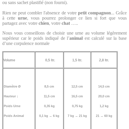
ou sans sachet plastifié (non fourni).
Rien ne peut combler l'absence de votre
petit compagnon
... Grâce
à cette
urne
, vous pourrez prolonger ce lien si fort que vous
partagez avec votre
chien
, votre
chat
…..
Nous vous conseillons de choisir une urne au volume légèrement
supérieur car le poids indiqué de l’
animal
est calculé sur la base
d’une corpulence normale
Volume
0,5 ltr.
1,5 ltr.
2,
8 ltr.
Diamètre Ø
8,5 cm
12,5 cm
14,5 cm
Hauteur
↕
11,5 cm
16,5 cm
20,0 cm
Poids Urne
0,35 kg
0,75 kg
1,2 kg
Poids Animal
0,1 kg →
6 kg
7 kg → 21 kg
21 → 60 kg