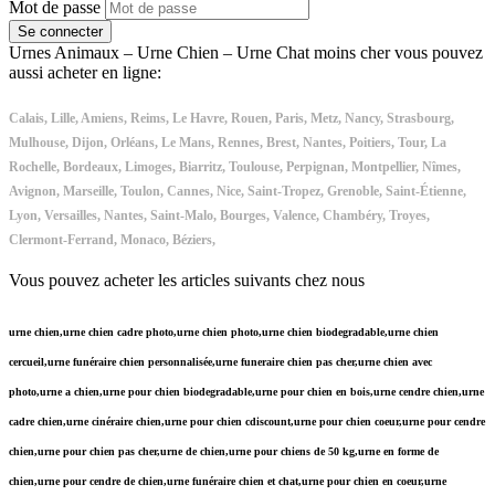
Mot de passe
Se connecter
Urnes Animaux – Urne Chien – Urne Chat moins cher vous pouvez
aussi acheter en ligne:
Calais, Lille, Amiens, Reims, Le Havre, Rouen, Paris, Metz, Nancy, Strasbourg,
Mulhouse, Dijon, Orléans, Le Mans, Rennes, Brest, Nantes, Poitiers, Tour, La
Rochelle, Bordeaux, Limoges, Biarritz, Toulouse, Perpignan, Montpellier, Nîmes,
Avignon, Marseille, Toulon, Cannes, Nice, Saint-Tropez, Grenoble, Saint-Étienne,
Lyon, Versailles, Nantes, Saint-Malo, Bourges, Valence, Chambéry, Troyes,
Clermont-Ferrand, Monaco, Béziers,
Vous pouvez acheter les articles suivants chez nous
urne chien,urne chien cadre photo,urne chien photo,urne chien biodegradable,urne chien
cercueil,urne funéraire chien personnalisée,urne funeraire chien pas cher,urne chien avec
photo,urne a chien,urne pour chien biodegradable,urne pour chien en bois,urne cendre chien,urne
cadre chien,urne cinéraire chien,urne pour chien cdiscount,urne pour chien coeur,urne pour cendre
chien,urne pour chien pas cher,urne de chien,urne pour chiens de 50 kg,urne en forme de
chien,urne pour cendre de chien,urne funéraire chien et chat,urne pour chien en coeur,urne