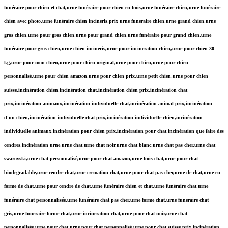
funéraire pour chien et chat,urne funéraire pour chien en bois,urne funéraire chien,urne funéraire
chien avec photo,urne funéraire chien incineris,prix urne funeraire chien,urne grand chien,urne
gros chien,urne pour gros chien,urne pour grand chien,urne funéraire pour grand chien,urne
funéraire pour gros chien,urne chien incineris,urne pour incineration chien,urne pour chien 30
kg,urne pour mon chien,urne pour chien original,urne pour chien,urne pour chien
personnalisé,urne pour chien amazon,urne pour chien prix,urne petit chien,urne pour chien
suisse,incinération chien,incinération chat,incinération chien prix,incinération chat
prix,incinération animaux,incinération individuelle chat,incinération animal prix,incinération
d'un chien,incinération individuelle chat prix,incinération individuelle chien,incinération
individuelle animaux,incinération pour chien prix,incinération pour chat,incinération que faire des
cendres,incinération urne,urne chat,urne chat noir,urne chat blanc,urne chat pas cher,urne chat
swarovski,urne chat personnalisé,urne pour chat amazon,urne bois chat,urne pour chat
biodegradable,urne cendre chat,urne cremation chat,urne pour chat pas cher,urne de chat,urne en
forme de chat,urne pour cendre de chat,urne funéraire chien et chat,urne funéraire chat,urne
funéraire chat personnalisée,urne funéraire chat pas cher,urne forme chat,urne funeraire chat
gris,urne funeraire forme chat,urne incineration chat,urne pour chat noir,urne chat
personnalisée,urne pour chat,urne pour chat personnalisé,urne pour chat suisse,prix incinération