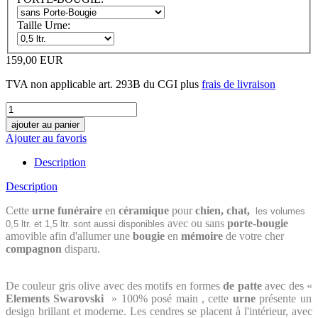
Taille Urne:
159,00 EUR
TVA non applicable art. 293B du CGI plus
frais de livraison
Ajouter au favoris
Description
Description
Cette
urne funéraire
en
céramique
pour
chien, chat,
les volumes
avec ou sans
porte-bougie
0,5 ltr. et 1,5 ltr. sont aussi disponibles
amovible afin d'allumer une
bougie
en
mémoire
de votre cher
compagnon
disparu.
De couleur gris olive avec des motifs en formes
de patte
avec des «
Elements
Swarovski
»
100% posé main
, cette
urne
présente un
design brillant
et
moderne. Les cendres se placent à l'intérieur, avec