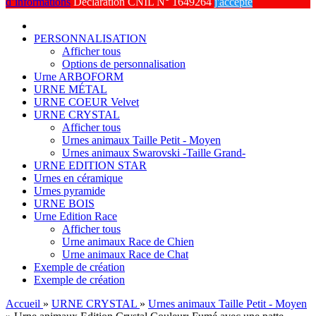
d’informations
Déclaration CNIL N° 1649264
j'accepte
PERSONNALISATION
Afficher tous
Options de personnalisation
Urne ARBOFORM
URNE MÉTAL
URNE COEUR Velvet
URNE CRYSTAL
Afficher tous
Urnes animaux Taille Petit - Moyen
Urnes animaux Swarovski -Taille Grand-
URNE EDITION STAR
Urnes en céramique
Urnes pyramide
URNE BOIS
Urne Edition Race
Afficher tous
Urne animaux Race de Chien
Urne animaux Race de Chat
Exemple de création
Exemple de création
Accueil
»
URNE CRYSTAL
»
Urnes animaux Taille Petit - Moyen