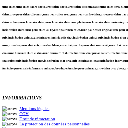
urne chien,urne chien cadre photo,urne chien photo,urne chien biodegradable,urne chien cercueil,urn
chien,urne pour chien cdiscount,urne pour chien coeur,urne pour cendre chien,urne pour chien pas ch
chien en bois,urne funéraire chien,urne funéraire chien avec photo,urne funéraire chien incineris,p
incineration chien,urne pour chien 30 kg,urne pour mon chien,urne pour chien original,urne pour chi
prix,incinération animaux,incinération individuelle chat,incinération animal prix,incinération d'un c
urne,urne chat,urne chat noir,urne chat blanc,urne chat pas cher,urne chat swarovski,urne chat per
chat,urne funéraire chien et chat,urne funéraire chat,urne funéraire chat personnalisée,urne funérair
chat suisse,prix incinération chat,incinération chat prix,tarif incinération chat,incinération indiv
funéraire personnalisée,funeraire animaux,boutique funraire pour animaux,urne chien avec photo,
INFORMATIONS
Mentions légales
CGV
Droit de rétractation
La protection des données personnelles