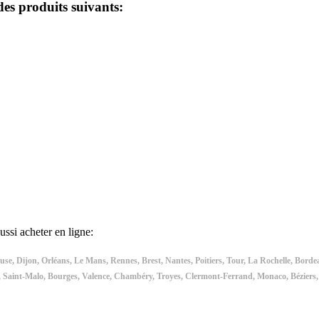
 des produits suivants:
si acheter en ligne:
se, Dijon, Orléans, Le Mans, Rennes, Brest, Nantes, Poitiers, Tour, La Rochelle, Bordea
es, Saint-Malo, Bourges, Valence, Chambéry, Troyes, Clermont-Ferrand, Monaco, Béziers,