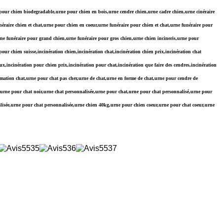
 pour chien biodegradable,urne pour chien en bois,urne cendre chien,urne cadre chien,urne cinéraire
raire chien et chat,urne pour chien en coeur,urne funéraire pour chien et chat,urne funéraire pour
rne funéraire pour grand chien,urne funéraire pour gros chien,urne chien incineris,urne pour
r chien suisse,incinération chien,incinération chat,incinération chien prix,incinération chat
ux,incinération pour chien prix,incinération pour chat,incinération que faire des cendres,incinération
mation chat,urne pour chat pas cher,urne de chat,urne en forme de chat,urne pour cendre de
at,urne pour chat noir,urne chat personnalisée,urne pour chat,urne pour chat personnalisé,urne pour
alisée,urne pour chat personnalisée,urne chien 40kg,urne pour chien coeur,urne pour chat coeur,urne