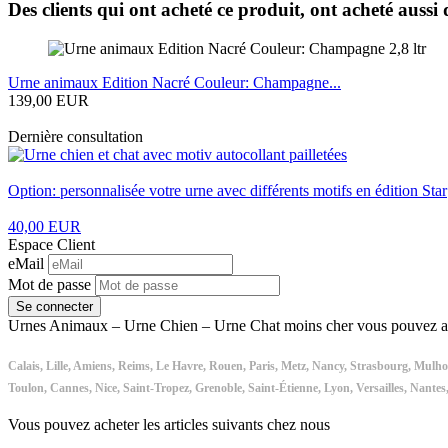
Des clients qui ont acheté ce produit, ont acheté aussi
Urne animaux Edition Nacré Couleur: Champagne...
139,00 EUR
Dernière consultation
Option: personnalisée votre urne avec différents motifs en édition Star
40,00 EUR
Espace Client
eMail
Mot de passe
Se connecter
Urnes Animaux – Urne Chien – Urne Chat moins cher vous pouvez aus
Calais, Lille, Amiens, Reims, Le Havre, Rouen, Paris, Metz, Nancy, Strasbourg, Mulhou
Toulon, Cannes, Nice, Saint-Tropez, Grenoble, Saint-Étienne, Lyon, Versailles, Nant
Vous pouvez acheter les articles suivants chez nous