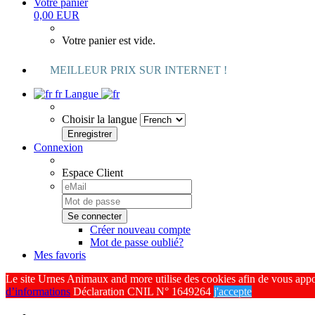
Votre panier
0,00 EUR
Votre panier est vide.
MEILLEUR PRIX SUR INTERNET !
fr
Langue
Choisir la langue
Connexion
Espace Client
Créer nouveau compte
Mot de passe oublié?
Mes favoris
Le site Urnes Animaux and more utilise des cookies afin de vous apporte
d’informations
Déclaration CNIL N° 1649264
j'accepte