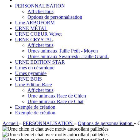
PERSONNALISATION
Afficher tous
Options de personnalisation
Urne ARBOFORM
URNE MÉTAL
URNE COEUR Velvet
URNE CRYSTAL
Afficher tous
Urnes animaux Taille Petit - Moyen
Urnes animaux Swarovski -Taille Grand-
URNE EDITION STAR
Urnes en céramique
Urnes pyramide
URNE BOIS
Urne Edition Race
Afficher tous
Urne animaux Race de Chien
Urne animaux Race de Chat
Exemple de création
Exemple de création
Accueil
»
PERSONNALISATION
»
Options de personnalisation
»
O