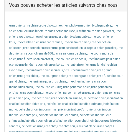
Vous pouvez acheter les articles suivants chez nous
urne chien,urne chien cadre photo,urne chien photo,urne chien biodegradable,urne
chien cercueil,urne funéraire chien personnalisée,urne funeraire chien pas cher,urne
chien avec photo,urne a chien,urne pour chien biodegradable,urne pour chien en
bois,urne cendre chien,urne cadre chien,urne cinéraire chien,urne pour chien
cdiscount,urne pour chien coeur,urne pour cendre chien,urne pour chien pas cher,urne
de chien,urne pour chiens de 50 kg,urne en forme de chien,urne pour cendre de
chien,urne funéraire chien et chat,urne pour chien en coeur,urne funéraire pour chien
et chat,urne funéraire pour chien en bois,urne funéraire chien,urne funéraire chien
avec photo,urne funéraire chien incineris,prix urne funeraire chien,urne grand
chien,urne gros chien,urne pour gros chien,urne pour grand chien,urne funéraire pour
grand chien,urne funéraire pour gros chien,urne chien incineris,urne pour
incineration chien,urne pour chien 30 kg,urne pour mon chien,urne pour chien
original,urne pour chien,urne pour chien personnalisé,urne pour chien amazon,urne
pour chien prix,urne petit chien,urne pour chien suisse,incinération chien,incinération
chat,incinération chien prix,incinération chat prix,incinération animaux,incinération
individuelle chat,incinération animal prix,incinération d'un chien,incinération
individuelle chat prix,incinération individuelle chien,incinération individuelle
animaux,incinération pour chien prix,incinération pour chat,incinération que faire des
cendres,incinération urne,urne chat,urne chat noir,urne chat blanc,urne chat pas
cher,urne chat swarovski,urne chat personnalisé,urne pour chat amazon,urne bois