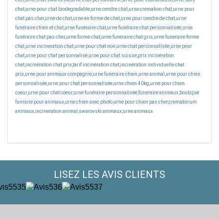
chat,urne pour chat biodegradable,urne cendre chat,urne cremation chat,urne pour
chat pas cher,urne de chat,urne en forme de chat,urne pour cendre de chat,urne
funéraire chien et chat,urne funéraire chat,urne funéraire chat personnalisée,urne
funéraire chat pas cher,urne forme chat,urne funeraire chat gris,urne funeraire forme
chat,urne incineration chat,urne pour chat noir,urne chat personnalisée,urne pour
chat,urne pour chat personnalisé,urne pour chat suisse,prix incinération
chat,incinération chat prix,tarif incinération chat,incinération individuelle chat
prix,urne pour animaux compagnie,urne funeraire chien,urne animal,urne pour chien
personnalisée,urne pour chat personnalisée,urne chien 40kg,urne pour chien
coeur,urne pour chat coeur,urne funéraire personnalisée,funeraire animaux,boutique
funraire pour animaux,urne chien avec photo,urne pour chien pas cher,crematorium
animaux,incineration animal,swarovski animaux,urne animaux
LISEZ LES AVIS CLIENTS