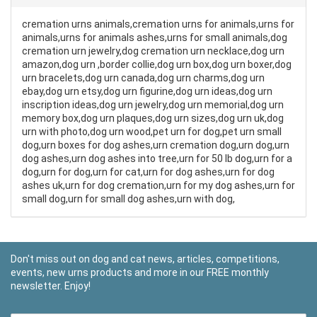
cremation urns animals,cremation urns for animals,urns for
animals,urns for animals ashes,urns for small animals,dog
cremation urn jewelry,dog cremation urn necklace,dog urn
amazon,dog urn ,border collie,dog urn box,dog urn boxer,dog
urn bracelets,dog urn canada,dog urn charms,dog urn
ebay,dog urn etsy,dog urn figurine,dog urn ideas,dog urn
inscription ideas,dog urn jewelry,dog urn memorial,dog urn
memory box,dog urn plaques,dog urn sizes,dog urn uk,dog
urn with photo,dog urn wood,pet urn for dog,pet urn small
dog,urn boxes for dog ashes,urn cremation dog,urn dog,urn
dog ashes,urn dog ashes into tree,urn for 50 lb dog,urn for a
dog,urn for dog,urn for cat,urn for dog ashes,urn for dog
ashes uk,urn for dog cremation,urn for my dog ashes,urn for
small dog,urn for small dog ashes,urn with dog,
Don't miss out on dog and cat news, articles, competitions,
events, new urns products and more in our FREE monthly
newsletter. Enjoy!