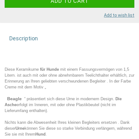
Add to wish list
Description
Diese Keramikurne
für Hunde
mit einem Fassungsvermögen
von
1,5
Litern.
ist auch mit oder ohne abnehmbarem Teelichthalter
erhältlich,
zur
Erinnerung an Ihren geliebten verschwundenen
Begleiter
.
In der
Farbe
Creme mit dem Motiv „
Beagle
“ präsentiert sich diese Urne in modernem Design.
Die
Asche
erfolgt im Inneren, mit oder ohne Plastikbeutel (nicht im
Lieferumfang enthalten).
Nichts kann die Abwesenheit Ihres kleinen
Begleiters
ersetzen . Dank
dieser
Urne
können Sie diese so starke Verbindung verlängern, während
Sie sie mit Ihrem
Hund
.