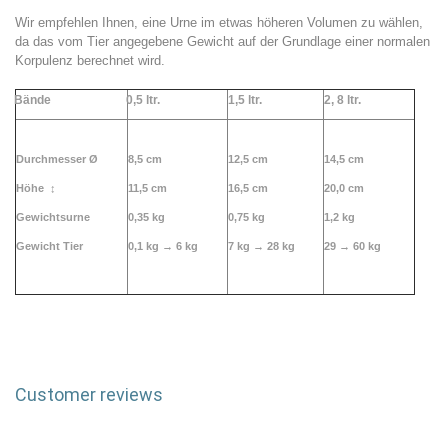
Wir empfehlen Ihnen, eine Urne im etwas höheren Volumen zu wählen,
da das vom Tier angegebene Gewicht auf der Grundlage einer normalen
Korpulenz berechnet wird.
Bände
0,5 ltr.
1,5 ltr.
2,
8 ltr.
Durchmesser Ø
8,5 cm
12,5 cm
14,5 cm
Höhe
↕
11,5 cm
16,5 cm
20,0 cm
Gewichtsurne
0,35 kg
0,75 kg
1,2 kg
Gewicht Tier
0,1 kg →
6 kg
7 kg → 28 kg
29 → 60 kg
Customer reviews